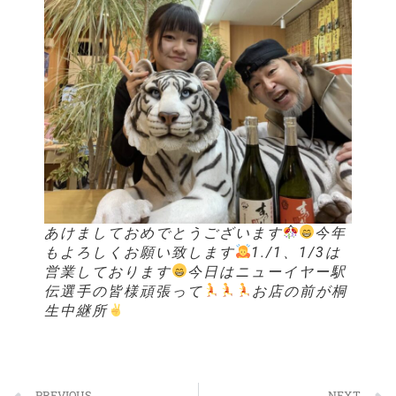
あけましておめでとうございます
今年
もよろしくお願い致します
1./1、1/3は
営業しております
今日はニューイヤー駅
伝選手の皆様頑張って
お店の前が桐
生中継所
PREVIOUS
NEXT