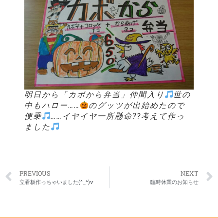
明日から「カボから弁当」仲間入り
世の
中もハロー……
のグッツが出始めたので
便乗
……イヤイヤ一所懸命??考えて作っ
ました
PREVIOUS
NEXT
立看板作っちゃいました(^_^)v
臨時休業のお知らせ