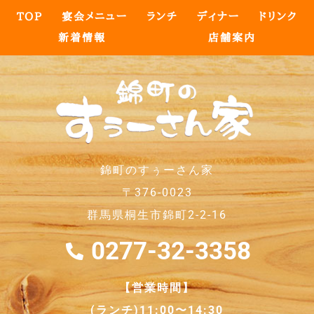
TOP
宴会メニュー
ランチ
ディナー
ドリンク
新着情報
店舗案内
錦町のすぅーさん家
〒376-0023
群馬県桐生市錦町2-2-16
0277-32-3358
【営業時間】
(ランチ)11:00〜14:30