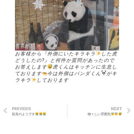
お客様から『外側にいたキラキラ
した虎
どうしたの?』と何件か質問があったので
お答えします
虎くんはキッチンに生息し
ております
今は外側はパンダくん
がキ
ラキラ
しております
PREVIOUS
NEXT
延長のようです
物々しい雰囲気