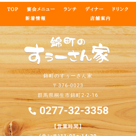
TOP
宴会メニュー
ランチ
ディナー
ドリンク
新着情報
店舗案内
錦町のすぅーさん家
〒376-0023
群馬県桐生市錦町2-2-16
0277-32-3358
【営業時間】