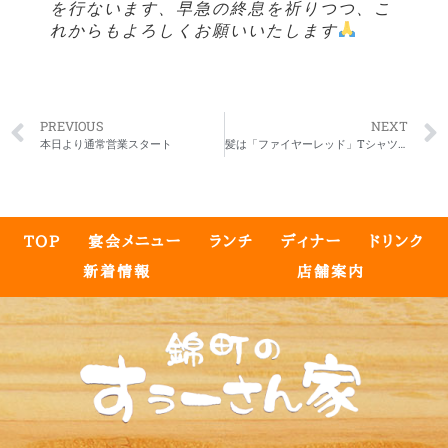
を行ないます、早急の終息を祈りつつ、こ
れからもよろしくお願いいたします
PREVIOUS
NEXT
本日より通常営業スタート
髪は「ファイヤーレッド」Tシャツは「情熱大陸赤」
TOP
宴会メニュー
ランチ
ディナー
ドリンク
新着情報
店舗案内