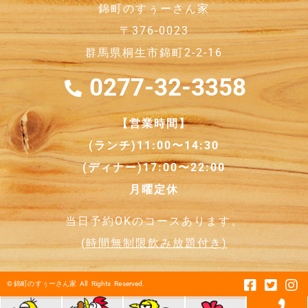
錦町のすぅーさん家
〒376-0023
群馬県桐生市錦町2-2-16
0277-32-3358
【営業時間】
(ランチ)11:00〜14:30
(ディナー)17:00〜22:00
月曜定休
当日予約OKのコースあります。
(
時間無制限飲み放題付き
)
©
錦町のすぅーさん家
All Rights Reserved.