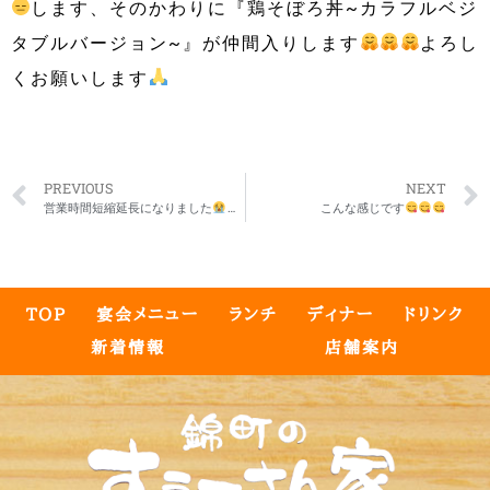
します、そのかわりに『鶏そぼろ丼~カラフルベジ
タブルバージョン~』が仲間入りします
よろし
くお願いします
PREVIOUS
NEXT
営業時間短縮延長になりました
こんな感じです
TOP
宴会メニュー
ランチ
ディナー
ドリンク
新着情報
店舗案内