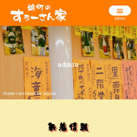
MENU
admin
Home
»
Archives for admin
新着情報