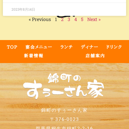
2023年8月14日
« Previous
1
2
3
4
5
Next »
TOP
宴会メニュー
ランチ
ディナー
ドリンク
新着情報
店舗案内
錦町のすぅーさん家
〒376-0023
群馬県桐生市錦町2-2-16